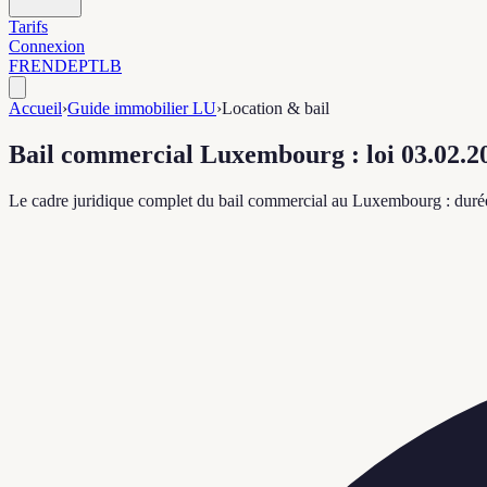
Tarifs
Connexion
FR
EN
DE
PT
LB
Accueil
›
Guide immobilier LU
›
Location & bail
Bail commercial Luxembourg : loi 03.02.20
Le cadre juridique complet du bail commercial au Luxembourg : durée, 