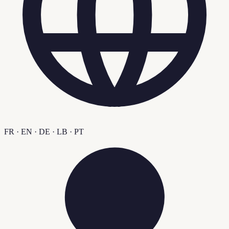
FR · EN · DE · LB · PT