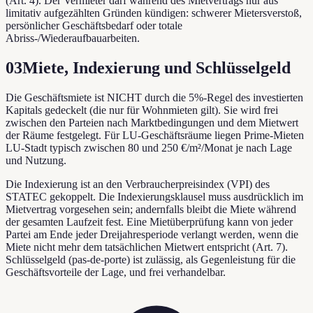
(Art. 4). Der Vermieter darf während des Mietvertrags nur aus
limitativ aufgezählten Gründen kündigen: schwerer Mietersverstoß,
persönlicher Geschäftsbedarf oder totale
Abriss-/Wiederaufbauarbeiten.
03
Miete, Indexierung und Schlüsselgeld
Die Geschäftsmiete ist NICHT durch die 5%-Regel des investierten
Kapitals gedeckelt (die nur für Wohnmieten gilt). Sie wird frei
zwischen den Parteien nach Marktbedingungen und dem Mietwert
der Räume festgelegt. Für LU-Geschäftsräume liegen Prime-Mieten
LU-Stadt typisch zwischen 80 und 250 €/m²/Monat je nach Lage
und Nutzung.
Die Indexierung ist an den Verbraucherpreisindex (VPI) des
STATEC gekoppelt. Die Indexierungsklausel muss ausdrücklich im
Mietvertrag vorgesehen sein; andernfalls bleibt die Miete während
der gesamten Laufzeit fest. Eine Mietüberprüfung kann von jeder
Partei am Ende jeder Dreijahresperiode verlangt werden, wenn die
Miete nicht mehr dem tatsächlichen Mietwert entspricht (Art. 7).
Schlüsselgeld (pas-de-porte) ist zulässig, als Gegenleistung für die
Geschäftsvorteile der Lage, und frei verhandelbar.