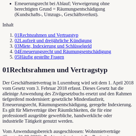
Erneuerungsrecht bei Ablauf; Verweigerung ohne
berechtigten Grund = Räumungsentschädigung
(Kundschafts-, Umzugs-, Geschäftsverlust).
Inhalt
01
Rechtsrahmen und Vertragstyp
02
Laufzeit und dreijährliche Kündigung
03
Miete, Indexierung und Schlüsselgeld
04
Erneuerungsrecht und Räumungsentschädigung
05
Häufig gestellte Fragen
01
Rechtsrahmen und Vertragstyp
Der Geschäftsmietvertrag in Luxemburg wird seit dem 1. April 2018
vom Gesetz vom 3. Februar 2018 erfasst. Dieses Gesetz hat die
alleinige Anwendung des Zivilgesetzbuchs ersetzt und den Rahmen
tiefgreifend modernisiert: gesetzliche Mindestlaufzeit,
Erneuerungsrecht, Räumungsentschädigung, geregelte Indexierung.
Es gilt für Mietverträge über Räumlichkeiten, die für eine
professionell ausgeübte gewerbliche, handwerkliche oder
industrielle Tätigkeit genutzt werden.
Vom Anwendungsbereich ausgeschlossen: Wohnmietverträge