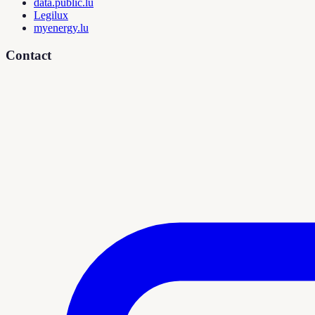
data.public.lu
Legilux
myenergy.lu
Contact