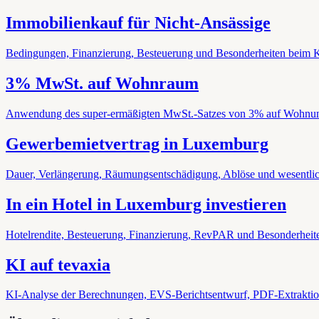
Immobilienkauf für Nicht-Ansässige
Bedingungen, Finanzierung, Besteuerung und Besonderheiten beim Ka
3% MwSt. auf Wohnraum
Anwendung des super-ermäßigten MwSt.-Satzes von 3% auf Wohnu
Gewerbemietvertrag in Luxemburg
Dauer, Verlängerung, Räumungsentschädigung, Ablöse und wesentlic
In ein Hotel in Luxemburg investieren
Hotelrendite, Besteuerung, Finanzierung, RevPAR und Besonderheit
KI auf tevaxia
KI-Analyse der Berechnungen, EVS-Berichtsentwurf, PDF-Extraktion