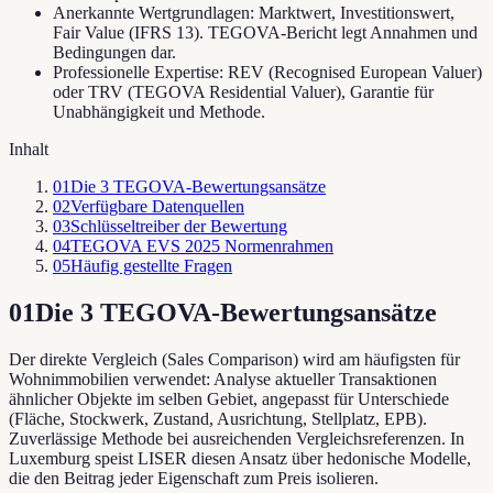
Anerkannte Wertgrundlagen: Marktwert, Investitionswert,
Fair Value (IFRS 13). TEGOVA-Bericht legt Annahmen und
Bedingungen dar.
Professionelle Expertise: REV (Recognised European Valuer)
oder TRV (TEGOVA Residential Valuer), Garantie für
Unabhängigkeit und Methode.
Inhalt
01
Die 3 TEGOVA-Bewertungsansätze
02
Verfügbare Datenquellen
03
Schlüsseltreiber der Bewertung
04
TEGOVA EVS 2025 Normenrahmen
05
Häufig gestellte Fragen
01
Die 3 TEGOVA-Bewertungsansätze
Der direkte Vergleich (Sales Comparison) wird am häufigsten für
Wohnimmobilien verwendet: Analyse aktueller Transaktionen
ähnlicher Objekte im selben Gebiet, angepasst für Unterschiede
(Fläche, Stockwerk, Zustand, Ausrichtung, Stellplatz, EPB).
Zuverlässige Methode bei ausreichenden Vergleichsreferenzen. In
Luxemburg speist LISER diesen Ansatz über hedonische Modelle,
die den Beitrag jeder Eigenschaft zum Preis isolieren.