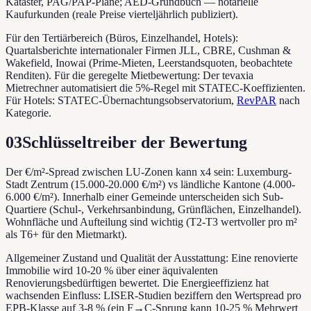
Kataster, PAG/PAP-Pläne; AED-Grundbuch — notarielle
Kaufurkunden (reale Preise vierteljährlich publiziert).
Für den Tertiärbereich (Büros, Einzelhandel, Hotels):
Quartalsberichte internationaler Firmen JLL, CBRE, Cushman &
Wakefield, Inowai (Prime-Mieten, Leerstandsquoten, beobachtete
Renditen). Für die geregelte Mietbewertung: Der tevaxia
Mietrechner automatisiert die 5%-Regel mit STATEC-Koeffizienten.
Für Hotels: STATEC-Übernachtungsobservatorium,
RevPAR
nach
Kategorie.
03
Schlüsseltreiber der Bewertung
Der €/m²-Spread zwischen LU-Zonen kann x4 sein: Luxemburg-
Stadt Zentrum (15.000-20.000 €/m²) vs ländliche Kantone (4.000-
6.000 €/m²). Innerhalb einer Gemeinde unterscheiden sich Sub-
Quartiere (Schul-, Verkehrsanbindung, Grünflächen, Einzelhandel).
Wohnfläche und Aufteilung sind wichtig (T2-T3 wertvoller pro m²
als T6+ für den Mietmarkt).
Allgemeiner Zustand und Qualität der Ausstattung: Eine renovierte
Immobilie wird 10-20 % über einer äquivalenten
Renovierungsbedürftigen bewertet. Die Energieeffizienz hat
wachsenden Einfluss: LISER-Studien beziffern den Wertspread pro
EPB-Klasse auf 3-8 % (ein F→C-Sprung kann 10-25 % Mehrwert