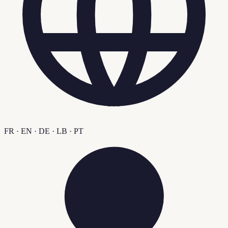
FR · EN · DE · LB · PT