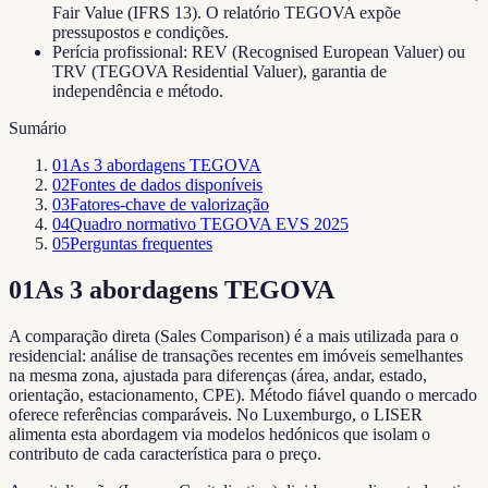
Fair Value (IFRS 13). O relatório TEGOVA expõe
pressupostos e condições.
Perícia profissional: REV (Recognised European Valuer) ou
TRV (TEGOVA Residential Valuer), garantia de
independência e método.
Sumário
01
As 3 abordagens TEGOVA
02
Fontes de dados disponíveis
03
Fatores-chave de valorização
04
Quadro normativo TEGOVA EVS 2025
05
Perguntas frequentes
01
As 3 abordagens TEGOVA
A comparação direta (Sales Comparison) é a mais utilizada para o
residencial: análise de transações recentes em imóveis semelhantes
na mesma zona, ajustada para diferenças (área, andar, estado,
orientação, estacionamento, CPE). Método fiável quando o mercado
oferece referências comparáveis. No Luxemburgo, o LISER
alimenta esta abordagem via modelos hedónicos que isolam o
contributo de cada característica para o preço.