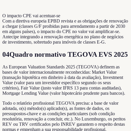
O impacto CPE vai acentuar-se
Com a diretiva europeia EPBD revista e as obrigações de renovação
a chegar (classes G/F proibidas para arrendamento a partir de 2030
em alguns países), o impacto do CPE no valor vai amplificar-se.
Antecipe integrando a renovação energética no plano de negócios
de investimento, sobretudo para imóveis de classes E-G.
04
Quadro normativo TEGOVA EVS 2025
As European Valuation Standards 2025 (TEGOVA) definem as
bases de valor internacionalmente reconhecidas: Market Value
(transação hipotética em dinheiro à data da avaliação), Investment
Value (valor para um investidor específico segundo os seus
critérios), Fair Value (justo valor IFRS 13 para contas auditadas),
Mortgage Lending Value (valor hipotecário prudente para bancos).
Todo o relatório profissional TEGOVA precisa: a base de valor
adotada, o(s) método(s) aplicado(s), as fontes de dados, os
pressupostos-chave e as condições particulares (sob condição
resolutória, renovação a concluir, etc.). No Luxemburgo, os peritos
REV ou TRV certificados pelo INREV garantem o respeito destas
normas e empenham a sua responsabilidade profissional.