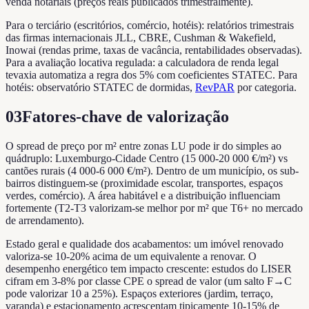
venda notariais (preços reais publicados trimestralmente).
Para o terciário (escritórios, comércio, hotéis): relatórios trimestrais
das firmas internacionais JLL, CBRE, Cushman & Wakefield,
Inowai (rendas prime, taxas de vacância, rentabilidades observadas).
Para a avaliação locativa regulada: a calculadora de renda legal
tevaxia automatiza a regra dos 5% com coeficientes STATEC. Para
hotéis: observatório STATEC de dormidas,
RevPAR
por categoria.
03
Fatores-chave de valorização
O spread de preço por m² entre zonas LU pode ir do simples ao
quádruplo: Luxemburgo-Cidade Centro (15 000-20 000 €/m²) vs
cantões rurais (4 000-6 000 €/m²). Dentro de um município, os sub-
bairros distinguem-se (proximidade escolar, transportes, espaços
verdes, comércio). A área habitável e a distribuição influenciam
fortemente (T2-T3 valorizam-se melhor por m² que T6+ no mercado
de arrendamento).
Estado geral e qualidade dos acabamentos: um imóvel renovado
valoriza-se 10-20% acima de um equivalente a renovar. O
desempenho energético tem impacto crescente: estudos do LISER
cifram em 3-8% por classe CPE o spread de valor (um salto F→C
pode valorizar 10 a 25%). Espaços exteriores (jardim, terraço,
varanda) e estacionamento acrescentam tipicamente 10-15% de