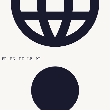
FR · EN · DE · LB · PT