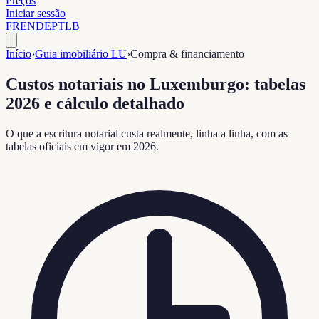
Preços
Iniciar sessão
FR
EN
DE
PT
LB
Início
›
Guia imobiliário LU
›
Compra & financiamento
Custos notariais no Luxemburgo: tabelas
2026 e cálculo detalhado
O que a escritura notarial custa realmente, linha a linha, com as
tabelas oficiais em vigor em 2026.