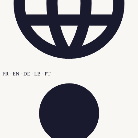
FR · EN · DE · LB · PT