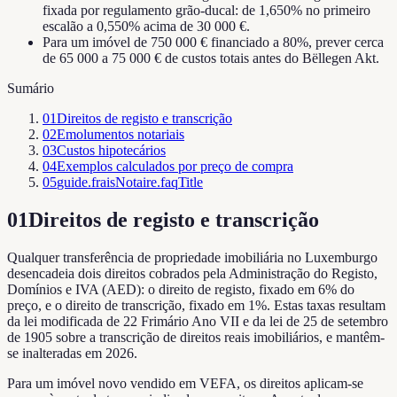
fixada por regulamento grão-ducal: de 1,650% no primeiro
escalão a 0,550% acima de 30 000 €.
Para um imóvel de 750 000 € financiado a 80%, prever cerca
de 65 000 a 75 000 € de custos totais antes do Bëllegen Akt.
Sumário
01
Direitos de registo e transcrição
02
Emolumentos notariais
03
Custos hipotecários
04
Exemplos calculados por preço de compra
05
guide.fraisNotaire.faqTitle
01
Direitos de registo e transcrição
Qualquer transferência de propriedade imobiliária no Luxemburgo
desencadeia dois direitos cobrados pela Administração do Registo,
Domínios e IVA (AED): o direito de registo, fixado em 6% do
preço, e o direito de transcrição, fixado em 1%. Estas taxas resultam
da lei modificada de 22 Frimário Ano VII e da lei de 25 de setembro
de 1905 sobre a transcrição de direitos reais imobiliários, e mantêm-
se inalteradas em 2026.
Para um imóvel novo vendido em VEFA, os direitos aplicam-se