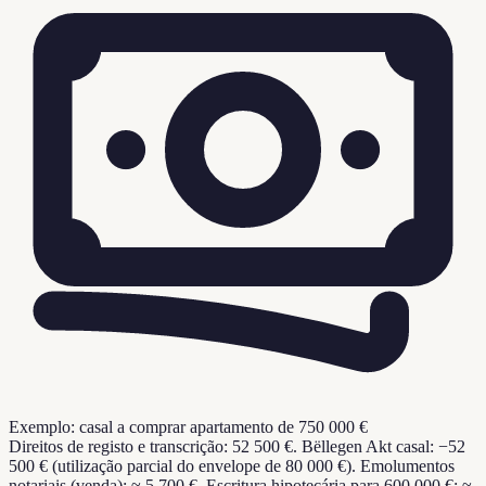
Exemplo: casal a comprar apartamento de 750 000 €
Direitos de registo e transcrição: 52 500 €. Bëllegen Akt casal: −52
500 € (utilização parcial do envelope de 80 000 €). Emolumentos
notariais (venda): ≈ 5 700 €. Escritura hipotecária para 600 000 €: ≈