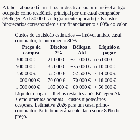
A tabela abaixo dá uma faixa indicativa para um imóvel antigo
ocupado como residência principal por um casal comprador
(Bëllegen Akt 80 000 € integralmente aplicado). Os custos
hipotecários correspondem a um financiamento a 80% do valor.
Custos de aquisição estimados — imóvel antigo, casal
comprador, financiamento 80%
Preço de
Direitos
Bëllegen
Líquido a
compra
7%
Akt
pagar
300 000 €
21 000 €
−21 000 €
≈ 6 000 €
500 000 €
35 000 €
−35 000 €
≈ 10 000 €
750 000 €
52 500 €
−52 500 €
≈ 14 000 €
1 000 000 €
70 000 €
−70 000 €
≈ 18 000 €
1 500 000 €
105 000 €
−80 000 €
≈ 50 000 €
Líquido a pagar = direitos restantes após Bëllegen Akt
+ emolumentos notariais + custos hipotecários +
despesas. Estimativa 2026 para um casal primo-
comprador. Parte hipotecária calculada sobre 80% do
preço.