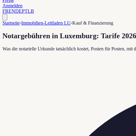
Preise
Anmelden
FR
EN
DE
PT
LB
Startseite
›
Immobilien-Leitfaden LU
›
Kauf & Finanzierung
Notargebühren in Luxemburg: Tarife 2026 
Was die notarielle Urkunde tatsächlich kostet, Posten für Posten, mit 