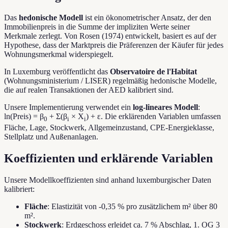
Das
hedonische Modell
ist ein ökonometrischer Ansatz, der den
Immobilienpreis in die Summe der impliziten Werte seiner
Merkmale zerlegt. Von Rosen (1974) entwickelt, basiert es auf der
Hypothese, dass der Marktpreis die Präferenzen der Käufer für jedes
Wohnungsmerkmal widerspiegelt.
In Luxemburg veröffentlicht das
Observatoire de l'Habitat
(Wohnungsministerium / LISER) regelmäßig hedonische Modelle,
die auf realen Transaktionen der AED kalibriert sind.
Unsere Implementierung verwendet ein
log-lineares Modell
:
ln(Preis) = β
+ Σ(β
× X
) + ε. Die erklärenden Variablen umfassen
0
i
i
Fläche, Lage, Stockwerk, Allgemeinzustand, CPE-Energieklasse,
Stellplatz und Außenanlagen.
Koeffizienten und erklärende Variablen
Unsere Modellkoeffizienten sind anhand luxemburgischer Daten
kalibriert:
Fläche
: Elastizität von -0,35 % pro zusätzlichem m² über 80
m².
Stockwerk
: Erdgeschoss erleidet ca. 7 % Abschlag, 1. OG 3