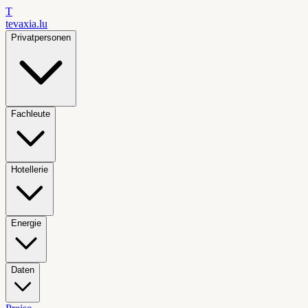
T
tevaxia
.lu
Privatpersonen
Fachleute
Hotellerie
Energie
Daten