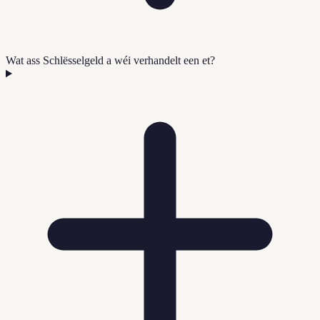
Wat ass Schlësselgeld a wéi verhandelt een et?