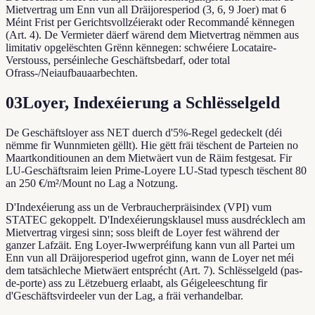
Mietvertrag um Enn vun all Dräijoresperiod (3, 6, 9 Joer) mat 6
Méint Frist per Gerichtsvollzéierakt oder Recommandé kënnegen
(Art. 4). De Vermieter däerf wärend dem Mietvertrag nëmmen aus
limitativ opgelëschten Grënn kënnegen: schwéiere Locataire-
Verstouss, perséinleche Geschäftsbedarf, oder total
Ofrass-/Neiaufbauaarbechten.
03
Loyer, Indexéierung a Schlësselgeld
De Geschäftsloyer ass NET duerch d'5%-Regel gedeckelt (déi
nëmme fir Wunnmieten gëllt). Hie gëtt fräi tëschent de Parteien no
Maartkonditiounen an dem Mietwäert vun de Räim festgesat. Fir
LU-Geschäftsraim leien Prime-Loyere LU-Stad typesch tëschent 80
an 250 €/m²/Mount no Lag a Notzung.
D'Indexéierung ass un de Verbraucherpräisindex (VPI) vum
STATEC gekoppelt. D'Indexéierungsklausel muss ausdrécklech am
Mietvertrag virgesi sinn; soss bleift de Loyer fest während der
ganzer Lafzäit. Eng Loyer-Iwwerpréifung kann vun all Partei um
Enn vun all Dräijoresperiod ugefrot ginn, wann de Loyer net méi
dem tatsächleche Mietwäert entsprécht (Art. 7). Schlësselgeld (pas-
de-porte) ass zu Lëtzebuerg erlaabt, als Géigeleeschtung fir
d'Geschäftsvirdeeler vun der Lag, a fräi verhandelbar.