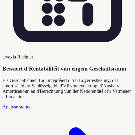
tevaxia Rechner
Bewäert d'Rentabilitéit vun engem Geschäftsraum
Eis Geschäftsmiet-Tool integréiert d'fräi Loyerfestleeung, dat
amortiséierbart Schlësselgeld, d'VPI-Indexéierung, d'Ausbau-
Amortisatioun an d'Berechnung vun der Nettorenditéit fir Vermieter
a Locataire.
Analyse starten