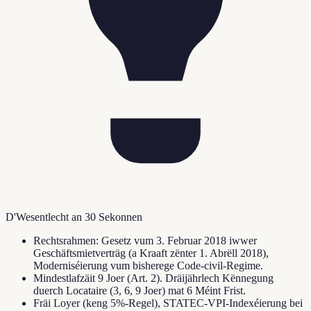
D'Wesentlecht an 30 Sekonnen
Rechtsrahmen: Gesetz vum 3. Februar 2018 iwwer
Geschäftsmietverträg (a Kraaft zënter 1. Abrëll 2018),
Moderniséierung vum bisherege Code-civil-Regime.
Mindestlafzäit 9 Joer (Art. 2). Dräijährlech Kënnegung
duerch Locataire (3, 6, 9 Joer) mat 6 Méint Frist.
Fräi Loyer (keng 5%-Regel), STATEC-VPI-Indexéierung bei