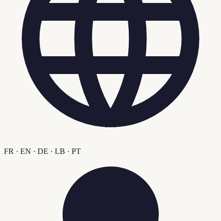
FR · EN · DE · LB · PT