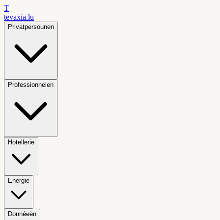
T
tevaxia
.lu
Privatpersounen
Professionnelen
Hotellerie
Energie
Donnéeën