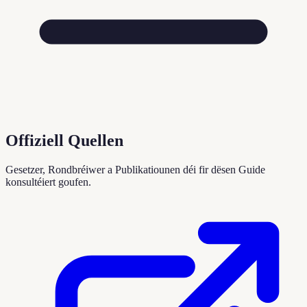
Offiziell Quellen
Gesetzer, Rondbréiwer a Publikatiounen déi fir dësen Guide
konsultéiert goufen.