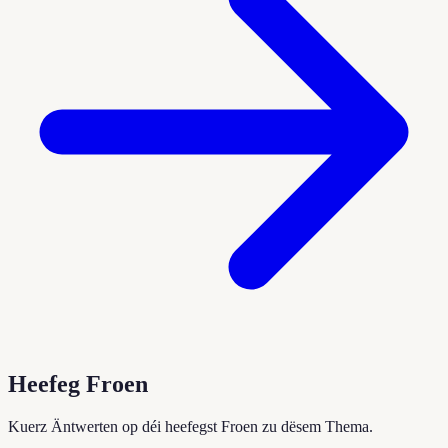
Heefeg Froen
Kuerz Äntwerten op déi heefegst Froen zu dësem Thema.