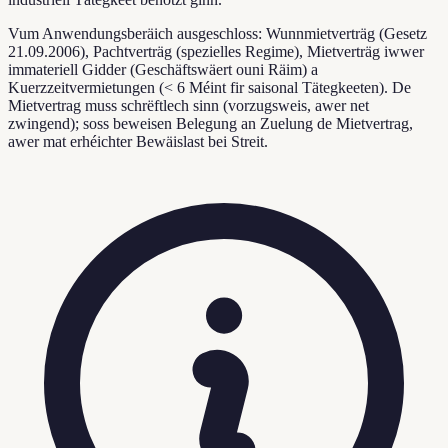
Vum Anwendungsberäich ausgeschloss: Wunnmietverträg (Gesetz
21.09.2006), Pachtverträg (spezielles Regime), Mietverträg iwwer
immateriell Gidder (Geschäftswäert ouni Räim) a
Kuerzzeitvermietungen (< 6 Méint fir saisonal Tätegkeeten). De
Mietvertrag muss schrëftlech sinn (vorzugsweis, awer net
zwingend); soss beweisen Belegung an Zuelung de Mietvertrag,
awer mat erhéichter Bewäislast bei Streit.