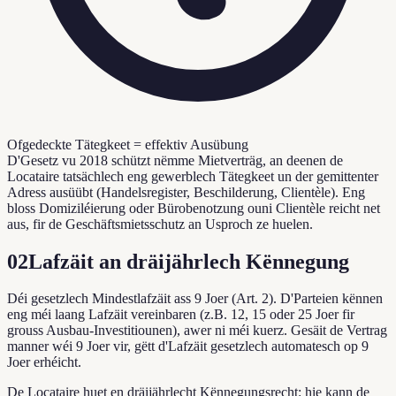
Ofgedeckte Tätegkeet = effektiv Ausübung
D'Gesetz vu 2018 schützt nëmme Mietverträg, an deenen de
Locataire tatsächlech eng gewerblech Tätegkeet un der gemittenter
Adress ausüübt (Handelsregister, Beschilderung, Clientèle). Eng
bloss Domiziléierung oder Bürobenotzung ouni Clientèle reicht net
aus, fir de Geschäftsmietsschutz an Usproch ze huelen.
02
Lafzäit an dräijährlech Kënnegung
Déi gesetzlech Mindestlafzäit ass 9 Joer (Art. 2). D'Parteien kënnen
eng méi laang Lafzäit vereinbaren (z.B. 12, 15 oder 25 Joer fir
grouss Ausbau-Investitiounen), awer ni méi kuerz. Gesäit de Vertrag
manner wéi 9 Joer vir, gëtt d'Lafzäit gesetzlech automatesch op 9
Joer erhéicht.
De Locataire huet en dräijährlecht Kënnegungsrecht: hie kann de