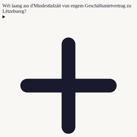
Wéi laang ass d'Mindestlafzäit vun engem Geschäftsmietvertrag zu
Lëtzebuerg?