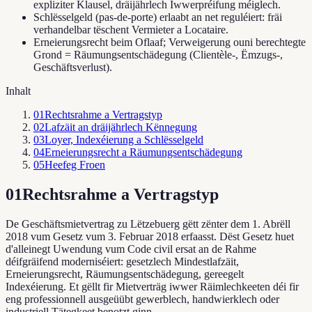
expliziter Klausel, dräijährlech Iwwerpréifung méiglech.
Schlësselgeld (pas-de-porte) erlaabt an net reguléiert: fräi
verhandelbar tëschent Vermieter a Locataire.
Erneierungsrecht beim Oflaaf; Verweigerung ouni berechtegte
Grond = Räumungsentschädegung (Clientèle-, Ëmzugs-,
Geschäftsverlust).
Inhalt
01
Rechtsrahme a Vertragstyp
02
Lafzäit an dräijährlech Kënnegung
03
Loyer, Indexéierung a Schlësselgeld
04
Erneierungsrecht a Räumungsentschädegung
05
Heefeg Froen
01
Rechtsrahme a Vertragstyp
De Geschäftsmietvertrag zu Lëtzebuerg gëtt zënter dem 1. Abrëll
2018 vum Gesetz vum 3. Februar 2018 erfaasst. Dëst Gesetz huet
d'alleinegt Uwendung vum Code civil ersat an de Rahme
déifgräifend moderniséiert: gesetzlech Mindestlafzäit,
Erneierungsrecht, Räumungsentschädegung, gereegelt
Indexéierung. Et gëllt fir Mietverträg iwwer Räimlechkeeten déi fir
eng professionnell ausgeüübt gewerblech, handwierklech oder
industriell Tätegkeet benotzt ginn.