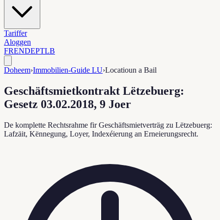
Tariffer
Aloggen
FR
EN
DE
PT
LB
Doheem
›
Immobilien-Guide LU
›
Locatioun a Bail
Geschäftsmietkontrakt Lëtzebuerg:
Gesetz 03.02.2018, 9 Joer
De komplette Rechtsrahme fir Geschäftsmietverträg zu Lëtzebuerg:
Lafzäit, Kënnegung, Loyer, Indexéierung an Erneierungsrecht.