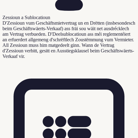
Zessioun a Sublocatioun
D'Zessioun vum Geschäftsmietvertrag un en Drëtten (insbesondesch
beim Geschäftswäerts-Verkaaf) ass fräi sou wäit net ausdrécklech
am Vertrag verbueden. D'Deelsublocatioun ass méi reglementéiert
an erfuerdert allgemeng d'schrëftlech Zoustëmmung vum Vermieter.
All Zessioun muss him matgedeelt ginn. Wann de Vertrag
d'Zessioun verbitt, gesitt en Ausstiegsklausel beim Geschäftswäerts-
Verkaaf vir.