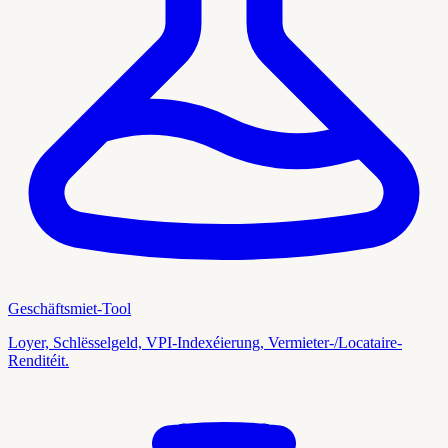
Geschäftsmiet-Tool
Loyer, Schlësselgeld, VPI-Indexéierung, Vermieter-/Locataire-
Renditéit.