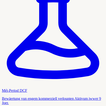
Méi-Period DCF
Bewäertung vun engem kommerziell verlounten Aktivum iwwer 9
Joer.