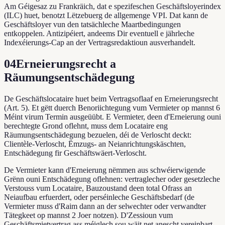
Am Géigesaz zu Frankräich, dat e spezifeschen Geschäftsloyerindex
(ILC) huet, benotzt Lëtzebuerg de allgemenge VPI. Dat kann de
Geschäftsloyer vun den tatsächleche Maartbedingungen
entkoppelen. Antizipéiert, andeems Dir eventuell e jährleche
Indexéierungs-Cap an der Vertragsredaktioun ausverhandelt.
04
Erneierungsrecht a
Räumungsentschädegung
De Geschäftslocataire huet beim Vertragsoflaaf en Erneierungsrecht
(Art. 5). Et gëtt duerch Benoriichtegung vum Vermieter op mannst 6
Méint virum Termin ausgeüübt. E Vermieter, deen d'Erneierung ouni
berechtegte Grond oflehnt, muss dem Locataire eng
Räumungsentschädegung bezuelen, déi de Verloscht deckt:
Clientèle-Verloscht, Ëmzugs- an Neianrichtungskäschten,
Entschädegung fir Geschäftswäert-Verloscht.
De Vermieter kann d'Erneierung nëmmen aus schwéierwigende
Grënn ouni Entschädegung oflehnen: vertraglecher oder gesetzleche
Verstouss vum Locataire, Bauzoustand deen total Ofrass an
Neiaufbau erfuerdert, oder perséinleche Geschäftsbedarf (de
Vermieter muss d'Raim dann an der selwechter oder verwandter
Tätegkeet op mannst 2 Joer notzen). D'Zessioun vum
Geschäftsmietvertrag ass méiglech sou wäit net anescht vereinbart,