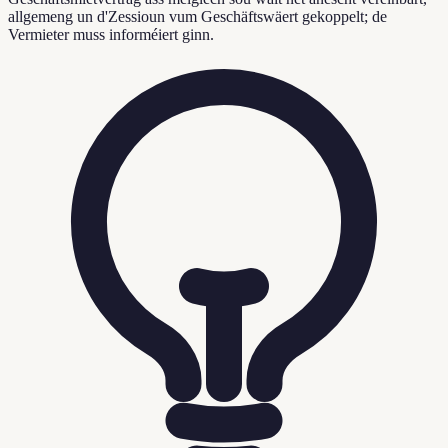
allgemeng un d'Zessioun vum Geschäftswäert gekoppelt; de
Vermieter muss informéiert ginn.