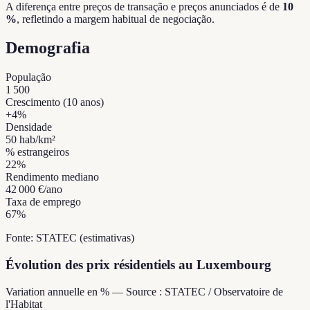
A diferença entre preços de transação e preços anunciados é de
10
%
, refletindo a margem habitual de negociação.
Demografia
População
1 500
Crescimento (10 anos)
+
4
%
Densidade
50
hab/km²
% estrangeiros
22
%
Rendimento mediano
42 000 €
/ano
Taxa de emprego
67
%
Fonte: STATEC (estimativas)
Évolution des prix résidentiels au Luxembourg
Variation annuelle en % — Source : STATEC / Observatoire de
l'Habitat