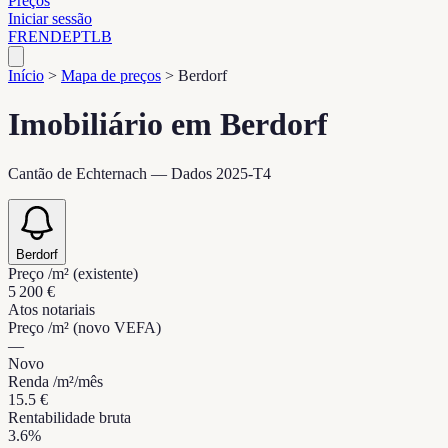
Preços
Iniciar sessão
FR
EN
DE
PT
LB
Início
>
Mapa de preços
>
Berdorf
Imobiliário em Berdorf
Cantão de Echternach — Dados 2025-T4
Berdorf
Preço /m² (existente)
5 200 €
Atos notariais
Preço /m² (novo VEFA)
—
Novo
Renda /m²/mês
15.5 €
Rentabilidade bruta
3.6%