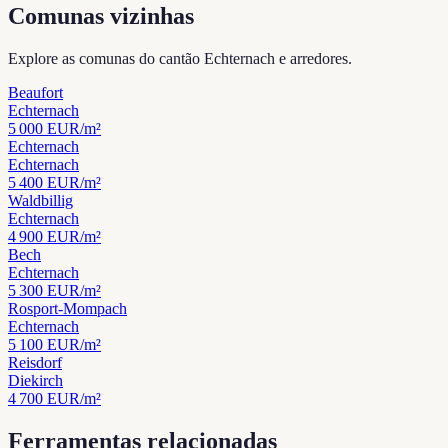
Comunas vizinhas
Explore as comunas do cantão Echternach e arredores.
Beaufort
Echternach
5 000
EUR/m²
Echternach
Echternach
5 400
EUR/m²
Waldbillig
Echternach
4 900
EUR/m²
Bech
Echternach
5 300
EUR/m²
Rosport-Mompach
Echternach
5 100
EUR/m²
Reisdorf
Diekirch
4 700
EUR/m²
Ferramentas relacionadas