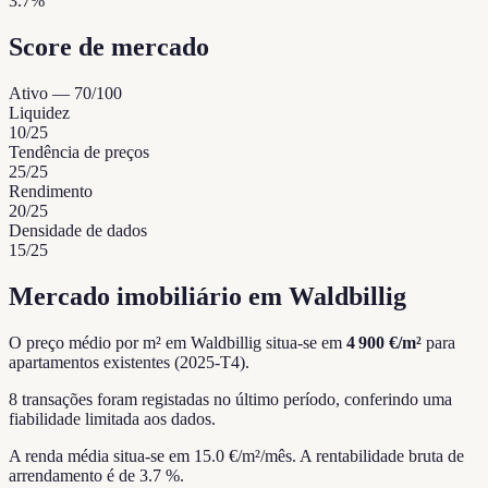
3.7%
Score de mercado
Ativo
—
70
/100
Liquidez
10
/25
Tendência de preços
25
/25
Rendimento
20
/25
Densidade de dados
15
/25
Mercado imobiliário em Waldbillig
O preço médio por m² em Waldbillig situa-se em
4 900 €/m²
para
apartamentos existentes (2025-T4).
8 transações foram registadas no último período, conferindo uma
fiabilidade limitada aos dados.
A renda média situa-se em 15.0 €/m²/mês.
A rentabilidade bruta de
arrendamento é de 3.7 %.