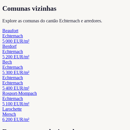
Comunas vizinhas
Explore as comunas do cantão Echternach e arredores.
Beaufort
Echternach
5 000
EUR/m²
Berdorf
Echternach
5 200
EUR/m²
Bech
Echternach
5 300
EUR/m²
Echternach
Echternach
5 400
EUR/m²
Rosport-Mompach
Echternach
5 100
EUR/m²
Larochette
Mersch
6 200
EUR/m²