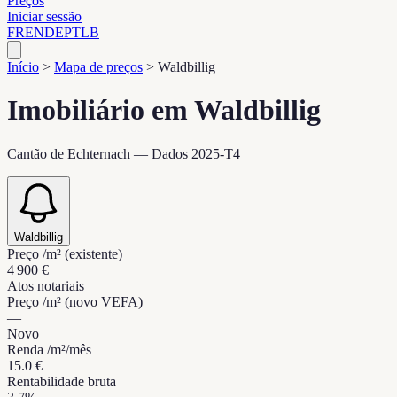
Preços
Iniciar sessão
FR
EN
DE
PT
LB
Início
>
Mapa de preços
>
Waldbillig
Imobiliário em Waldbillig
Cantão de Echternach — Dados 2025-T4
Waldbillig
Preço /m² (existente)
4 900 €
Atos notariais
Preço /m² (novo VEFA)
—
Novo
Renda /m²/mês
15.0 €
Rentabilidade bruta