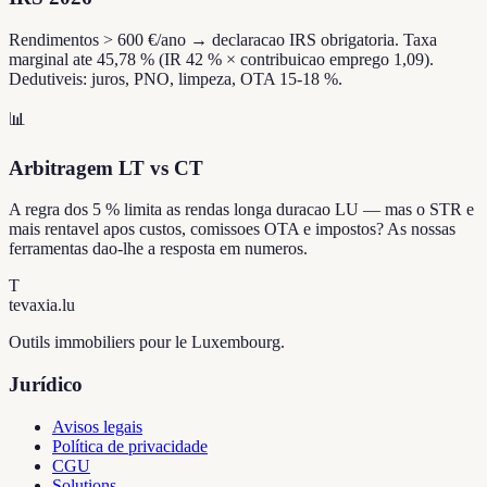
Rendimentos > 600 €/ano → declaracao IRS obrigatoria. Taxa
marginal ate 45,78 % (IR 42 % × contribuicao emprego 1,09).
Dedutiveis: juros, PNO, limpeza, OTA 15-18 %.
📊
Arbitragem LT vs CT
A regra dos 5 % limita as rendas longa duracao LU — mas o STR e
mais rentavel apos custos, comissoes OTA e impostos? As nossas
ferramentas dao-lhe a resposta em numeros.
T
tevaxia
.lu
Outils immobiliers pour le Luxembourg.
Jurídico
Avisos legais
Política de privacidade
CGU
Solutions