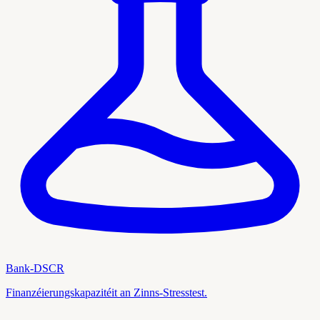
Bank-DSCR
Finanzéierungskapazitéit an Zinns-Stresstest.