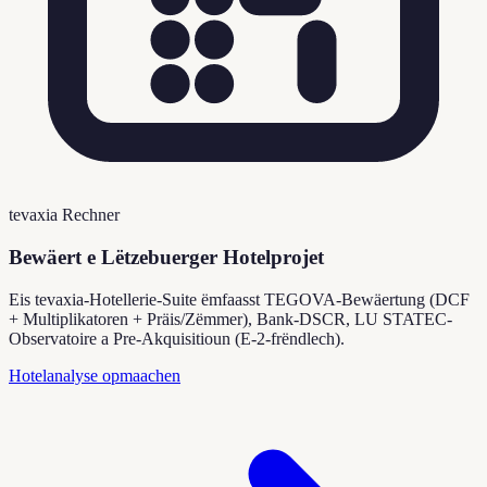
tevaxia Rechner
Bewäert e Lëtzebuerger Hotelprojet
Eis tevaxia-Hotellerie-Suite ëmfaasst TEGOVA-Bewäertung (DCF
+ Multiplikatoren + Präis/Zëmmer), Bank-DSCR, LU STATEC-
Observatoire a Pre-Akquisitioun (E-2-frëndlech).
Hotelanalyse opmaachen