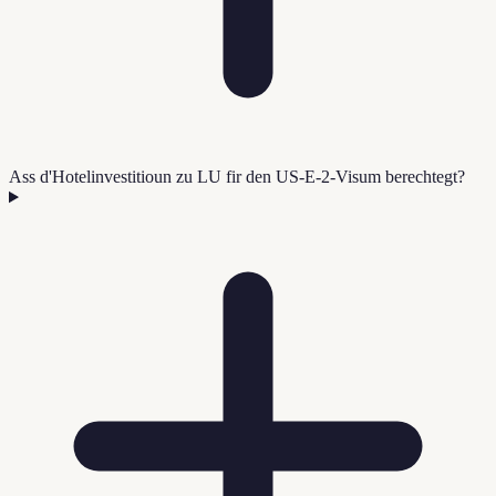
Ass d'Hotelinvestitioun zu LU fir den US-E-2-Visum berechtegt?