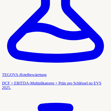
TEGOVA-Hotelbewäertung
DCF + EBITDA-Multiplikatoren + Präis pro Schlëssel no EVS
2025.