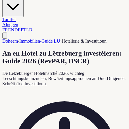
Tariffer
Aloggen
FR
EN
DE
PT
LB
Doheem
›
Immobilien-Guide LU
›
Hotellerie & Investitioun
An en Hotel zu Lëtzebuerg investéieren:
Guide 2026 (RevPAR, DSCR)
De Lëtzebuerger Hotelmarché 2026, wichteg
Leeschtungskennzuelen, Bewäertungsapprochen an Due-Diligence-
Schrëtt fir d'Investitioun.