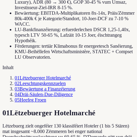
Luxury), ADR (80 → 300 €), GOP 30-45 % vum Umsaz,
Investisseur-Ziel-IRR 8-15 %.
Bewäertung: EBITDA-Multiplikatoren 8x-14x, Präis/Zëmmer
80k-400k € je Kategorie/Standort, 10-Joer-DCF zu 7-10 %
WACC.
LU-Bankfinanzéierung: erfuerderlechen DSCR 1,25-1,40x,
typesch LTV 50-65 %, Lafzäit 10-15 Joer, éischtrangeg
Hypothéik.
Fërderungen: tertiär Klimabonus fir energeetesch Sanéierung,
KMU-Beihëllefen Wirtschaftsministère, STATEC + Compset
LU Observatorien.
Inhalt
01
Lëtzebuerger Hotelmarché
02
Leeschtungskennzuelen
03
Bewäertung a Finanzéierung
04
Dräi-Säulen-Due-Diligence
05
Heefeg Froen
01
Lëtzebuerger Hotelmarché
Lëtzebuerg zielt ongeféier 130 klassiféiert Hoteler (1 bis 5 Stären)
mat insgesamt ~8.000 Zëmmeren bei enger national
Duerchschnëttsauslaschtung vu 60-65 %. D'Demande gëtt vun dräi