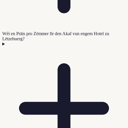
Wéi en Präis pro Zëmmer fir den Akaf vun engem Hotel zu
Lëtzebuerg?