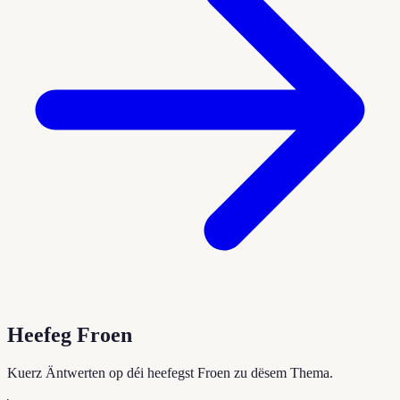
Heefeg Froen
Kuerz Äntwerten op déi heefegst Froen zu dësem Thema.