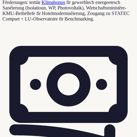
Fërderungen: tertiär
Klimabonus
fir gewerblech energeetesch
Sanéierung (Isolatioun, WP, Photovoltaik), Wirtschaftsministère-
KMU-Beihëllefe fir Hotelmoderniséierung, Zougang zu STATEC
Compset + LU-Observatoire fir Benchmarking.