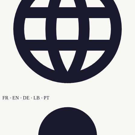
FR · EN · DE · LB · PT