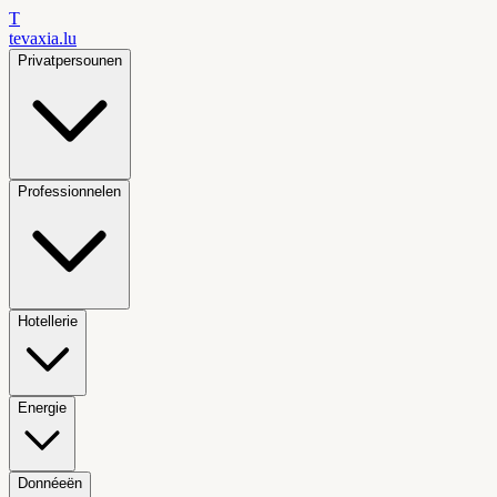
T
tevaxia
.lu
Privatpersounen
Professionnelen
Hotellerie
Energie
Donnéeën