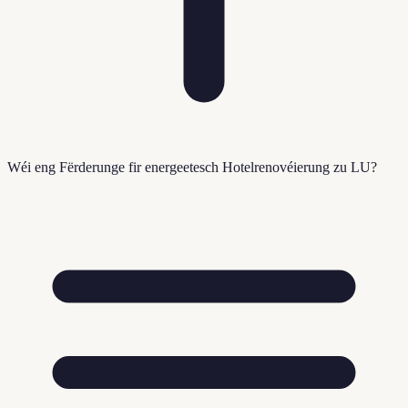
Wéi eng Fërderunge fir energeetesch Hotelrenovéierung zu LU?