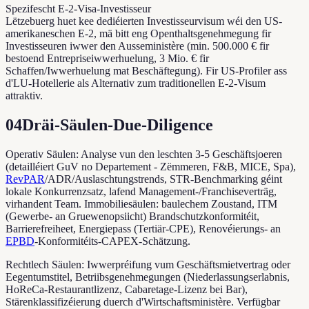
Spezifescht E-2-Visa-Investisseur
Lëtzebuerg huet kee dediéierten Investisseurvisum wéi den US-
amerikaneschen E-2, mä bitt eng Openthaltsgenehmegung fir
Investisseuren iwwer den Ausseministère (min. 500.000 € fir
bestoend Entrepriseiwwerhuelung, 3 Mio. € fir
Schaffen/Iwwerhuelung mat Beschäftegung). Fir US-Profiler ass
d'LU-Hotellerie als Alternativ zum traditionellen E-2-Visum
attraktiv.
04
Dräi-Säulen-Due-Diligence
Operativ Säulen: Analyse vun den leschten 3-5 Geschäftsjoeren
(detailléiert GuV no Departement - Zëmmeren, F&B, MICE, Spa),
RevPAR
/ADR/Auslaschtungstrends, STR-Benchmarking géint
lokale Konkurrenzsatz, lafend Management-/Franchiseverträg,
virhandent Team. Immobiliesäulen: baulechem Zoustand, ITM
(Gewerbe- an Gruewenopsiicht) Brandschutzkonformitéit,
Barrierefreiheet, Energiepass (Tertiär-CPE), Renovéierungs- an
EPBD
-Konformitéits-CAPEX-Schätzung.
Rechtlech Säulen: Iwwerpréifung vum Geschäftsmietvertrag oder
Eegentumstitel, Betriibsgenehmegungen (Niederlassungserlabnis,
HoReCa-Restaurantlizenz, Cabaretage-Lizenz bei Bar),
Stärenklassifizéierung duerch d'Wirtschaftsministère. Verfügbar