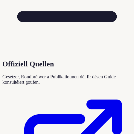
Offiziell Quellen
Gesetzer, Rondbréiwer a Publikatiounen déi fir dësen Guide
konsultéiert goufen.