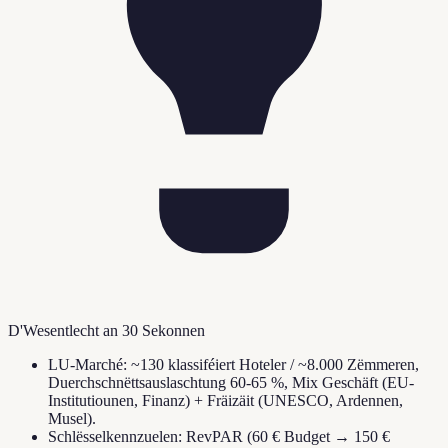
D'Wesentlecht an 30 Sekonnen
LU-Marché: ~130 klassiféiert Hoteler / ~8.000 Zëmmeren,
Duerchschnëttsauslaschtung 60-65 %, Mix Geschäft (EU-
Institutiounen, Finanz) + Fräizäit (UNESCO, Ardennen,
Musel).
Schlësselkennzuelen: RevPAR (60 € Budget → 150 €