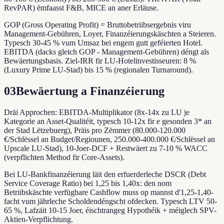
RevPAR) ëmfaasst F&B, MICE an aner Erläuse.
GOP (Gross Operating Profit) = Bruttobetriibsergebnis viru
Management-Gebühren, Loyer, Finanzéierungskäschten a Steieren.
Typesch 30-45 % vum Umsaz bei engem gutt geféierten Hotel.
EBITDA (dacks gleich GOP - Management-Gebühren) déngt als
Bewäertungsbasis. Ziel-IRR fir LU-Hotelinvestisseuren: 8 %
(Luxury Prime LU-Stad) bis 15 % (regionalen Turnaround).
03
Bewäertung a Finanzéierung
Dräi Approchen: EBITDA-Multiplikator (8x-14x zu LU je
Kategorie an Asset-Qualitéit, typesch 10-12x fir e gesonden 3* an
der Stad Lëtzebuerg), Präis pro Zëmmer (80.000-120.000
€/Schlëssel an Budget/Regiounen, 250.000-400.000 €/Schlëssel an
Upscale LU-Stad), 10-Joer-DCF + Restwäert zu 7-10 % WACC
(verpflichten Method fir Core-Assets).
Bei LU-Bankfinanzéierung läit den erfuerderleche DSCR (Debt
Service Coverage Ratio) bei 1,25 bis 1,40x: den nom
Betriibskäschte verfügbare Cashflow muss op mannst d'1,25-1,40-
facht vum jährleche Scholdendéngscht ofdecken. Typesch LTV 50-
65 %, Lafzäit 10-15 Joer, éischtrangeg Hypothéik + méiglech SPV-
Aktien-Verpflichtung.