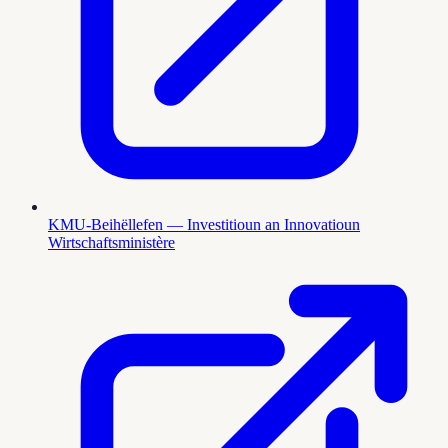
KMU-Beihëllefen — Investitioun an Innovatioun
Wirtschaftsministère