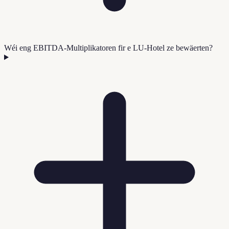
Wéi eng EBITDA-Multiplikatoren fir e LU-Hotel ze bewäerten?