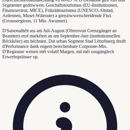
Segmenter gedriwwen: Geschäftstourismus (EU-Institutiounen,
Finanzsecteur, MICE), Fräizäittourismus (UNESCO-Altstad,
Ardennen, Musel-Wäiroute) a grenziwwerschreidende Flux
(Groussregioun, 11 Mio. Awunner).
D'Saisonalitéit ass am Juli-August (Ofreesvun Grenzgänger an
Beamten) erof markéiert an am September-Juni (institutionnellen
Réckkéier) am héchsten. Dat urban Segment Stad Lëtzebuerg dreift
d'Performance dank engem berechenbare Corporate-Mix.
D'Regioune weisen méi volatil Margen, mä méi zougänglech
Erwerbspräisser op.