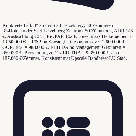
Konkreete Fall: 3* an der Stad Lëtzebuerg, 50 Zëmmeren
3*-Hotel an der Stad Lëtzebuerg Zentrum, 50 Zëmmeren, ADR 145
€, Auslaschtung 70 %, RevPAR 102 €. Joresumsaz Héibergement ≈
1.850.000 €. + F&B an Sonstegt = Gesamtumsaz ~ 2.600.000 €.
GOP 38 % = 988.000 €. EBITDA no Management-Gebühren ≈
850.000 €. Bewäertung zu 11x EBITDA = 9.350.000 €, also
187.000 €/Zëmmer. Konsistent mat Upscale-Bandbreet LU-Stad.