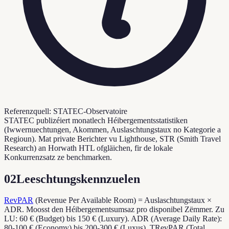
Referenzquell: STATEC-Observatoire
STATEC publizéiert monatlech Héibergementsstatistiken
(Iwwernuechtungen, Akommen, Auslaschtungstaux no Kategorie a
Regioun). Mat private Berichter vu Lighthouse, STR (Smith Travel
Research) an Horwath HTL ofgläichen, fir de lokale
Konkurrenzsatz ze benchmarken.
02
Leeschtungskennzuelen
RevPAR
(Revenue Per Available Room) = Auslaschtungstaux ×
ADR. Moosst den Héibergementsumsaz pro disponibel Zëmmer. Zu
LU: 60 € (Budget) bis 150 € (Luxury). ADR (Average Daily Rate):
80-100 € (Economy) bis 200-300 € (Luxus). TRevPAR (Total