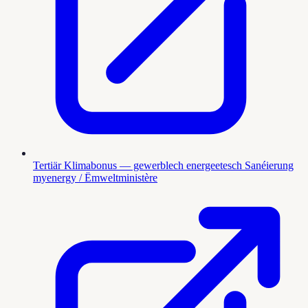
Tertiär Klimabonus — gewerblech energeetesch Sanéierung
myenergy / Ëmweltministère