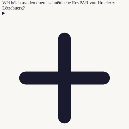
Wéi héich ass den duerchschnëttleche RevPAR vun Hoteler zu
Lëtzebuerg?