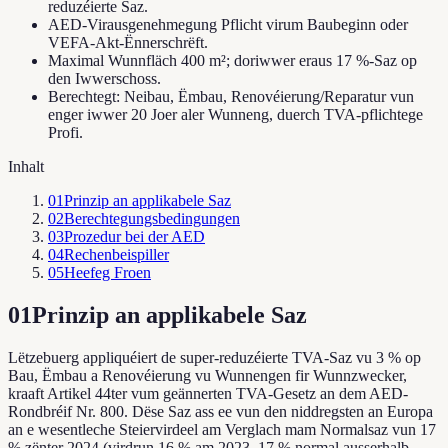
reduzéierte Saz.
AED-Virausgenehmegung Pflicht virum Baubeginn oder
VEFA-Akt-Ënnerschrëft.
Maximal Wunnfläch 400 m²; doriwwer eraus 17 %-Saz op
den Iwwerschoss.
Berechtegt: Neibau, Ëmbau, Renovéierung/Reparatur vun
enger iwwer 20 Joer aler Wunneng, duerch TVA-pflichtege
Profi.
Inhalt
01
Prinzip an applikabele Saz
02
Berechtegungsbedingungen
03
Prozedur bei der AED
04
Rechenbeispiller
05
Heefeg Froen
01
Prinzip an applikabele Saz
Lëtzebuerg appliquéiert de super-reduzéierte TVA-Saz vu 3 % op
Bau, Ëmbau a Renovéierung vu Wunnengen fir Wunnzwecker,
kraaft Artikel 44ter vum geännerten TVA-Gesetz an dem AED-
Rondbréif Nr. 800. Dëse Saz ass ee vun den niddregsten an Europa
an e wesentleche Steiervirdeel am Verglach mam Normalsaz vun 17
% zënter 2024 (virdrun 16 % am 2023, 17 % normal ausserhalb