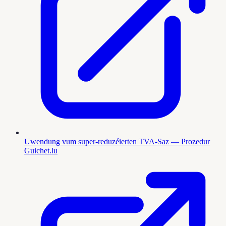
Uwendung vum super-reduzéierten TVA-Saz — Prozedur
Guichet.lu