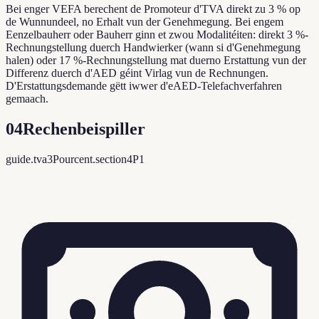
Bei enger VEFA berechent de Promoteur d'TVA direkt zu 3 % op
de Wunnundeel, no Erhalt vun der Genehmegung. Bei engem
Eenzelbauherr oder Bauherr ginn et zwou Modalitéiten: direkt 3 %-
Rechnungstellung duerch Handwierker (wann si d'Genehmegung
halen) oder 17 %-Rechnungstellung mat duerno Erstattung vun der
Differenz duerch d'AED géint Virlag vun de Rechnungen.
D'Erstattungsdemande gëtt iwwer d'eAED-Telefachverfahren
gemaach.
04
Rechenbeispiller
guide.tva3Pourcent.section4P1