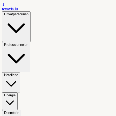
T
tevaxia
.lu
Privatpersounen
Professionnelen
Hotellerie
Energie
Donnéeën