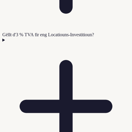
Gëllt d'3 % TVA fir eng Locatiouns-Investitioun?