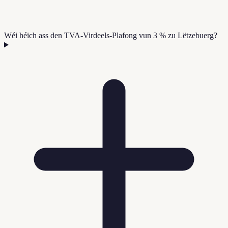
Wéi héich ass den TVA-Virdeels-Plafong vun 3 % zu Lëtzebuerg?