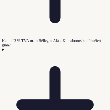
Kann d'3 % TVA mam Bëllegen Akt a Klimabonus kombinéiert
ginn?