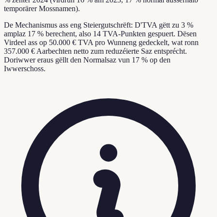
temporärer Mossnamen).
De Mechanismus ass eng Steiergutschrëft: D'TVA gëtt zu 3 %
amplaz 17 % berechent, also 14 TVA-Punkten gespuert. Dësen
Virdeel ass op 50.000 € TVA pro Wunneng gedeckelt, wat ronn
357.000 € Aarbechten netto zum reduzéierte Saz entsprécht.
Doriwwer eraus gëllt den Normalsaz vun 17 % op den
Iwwerschoss.