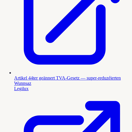
Artikel 44ter geännert TVA-Gesetz — super-reduzéierten
Wunnsaz
Legilux