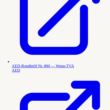
AED-Rondbréif Nr. 800 — Wunn-TVA
AED