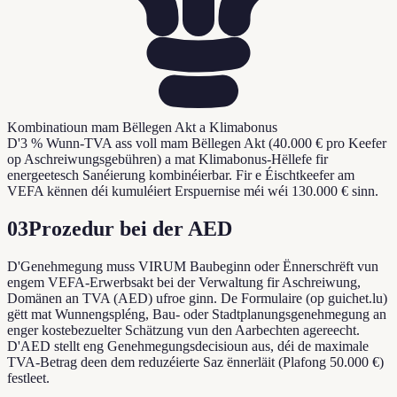
Kombinatioun mam Bëllegen Akt a Klimabonus
D'3 % Wunn-TVA ass voll mam Bëllegen Akt (40.000 € pro Keefer
op Aschreiwungsgebühren) a mat Klimabonus-Hëllefe fir
energeetesch Sanéierung kombinéierbar. Fir e Éischtkeefer am
VEFA kënnen déi kumuléiert Erspuernise méi wéi 130.000 € sinn.
03
Prozedur bei der AED
D'Genehmegung muss VIRUM Baubeginn oder Ënnerschrëft vun
engem VEFA-Erwerbsakt bei der Verwaltung fir Aschreiwung,
Domänen an TVA (AED) ufroe ginn. De Formulaire (op guichet.lu)
gëtt mat Wunnengspléng, Bau- oder Stadtplanungsgenehmegung an
enger kostebezuelter Schätzung vun den Aarbechten agereecht.
D'AED stellt eng Genehmegungsdecisioun aus, déi de maximale
TVA-Betrag deen dem reduzéierte Saz ënnerläit (Plafong 50.000 €)
festleet.