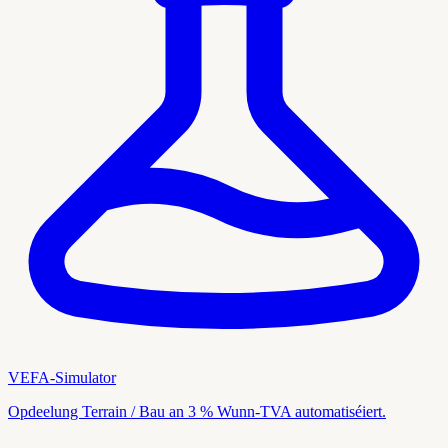
VEFA-Simulator
Opdeelung Terrain / Bau an 3 % Wunn-TVA automatiséiert.