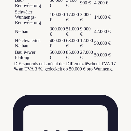
Bad-
30.000
5.100
900 €
4.200 €
Renovéierung
€
€
Schwéier
100.000
17.000
3.000
Wunnengs-
14.000 €
€
€
€
Renovéierung
300.000
51.000
9.000
Neibau
42.000 €
€
€
€
Héichwäerten
400.000
68.000
12.000
50.000 €
Neibau
€
€
€
Bau iwwer
500.000
85.000
27.000
50.000 €
Plafong
€
€
€
D'Erspuernis entsprécht der Differenz tëschent TVA 17
% an TVA 3 %, gedeckelt op 50.000 € pro Wunneng.