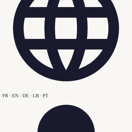
FR · EN · DE · LB · PT