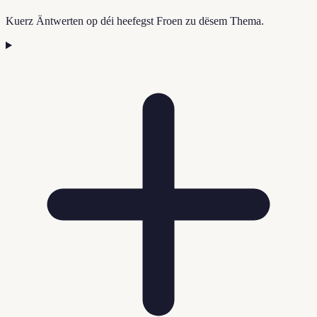
Kuerz Äntwerten op déi heefegst Froen zu dësem Thema.