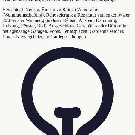
Berechtegt: Neibau, Ëmbau vu Raim a Wunnraum
(Wunnraumschafung), Renovéierung a Reparatur vun enger iwwer
20 Joer aler Wunneng (inklusiv Réibau, Ausbau, Dämmung,
Heizung, Fënster, Bad). Ausgeschloss: Geschäfts- oder Bürorraim,
net agehaange Garagen, Pools, Tennisplazen, Gardenhäisercher,
Luxus-Niewegebaier, an Gardegestaltungen.