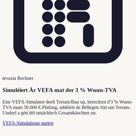
tevaxia Rechner
Simuléiert Är VEFA mat der 3 % Wunn-TVA
Eise VEFA-Simulator deelt Terrain/Bau op, berechent d'3 % Wunn-
TVA mam 50.000 €-Plafong, addéiert de Bëllegen Akt um Terrain-
Undeel a gëtt déi tatsächlech Gesamtkäschten un.
VEFA-Simulatioun starten