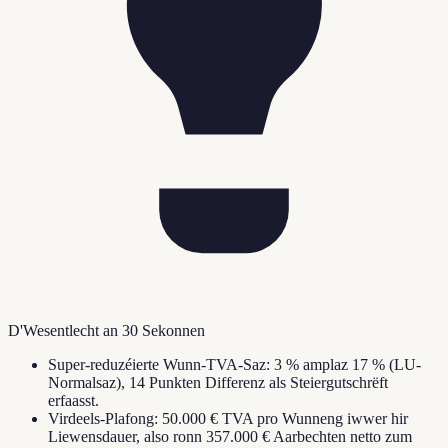
D'Wesentlecht an 30 Sekonnen
Super-reduzéierte Wunn-TVA-Saz: 3 % amplaz 17 % (LU-
Normalsaz), 14 Punkten Differenz als Steiergutschrëft
erfaasst.
Virdeels-Plafong: 50.000 € TVA pro Wunneng iwwer hir
Liewensdauer, also ronn 357.000 € Aarbechten netto zum