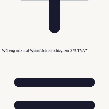
Wéi eng maximal Wunnfläch berechtegt zur 3 % TVA?