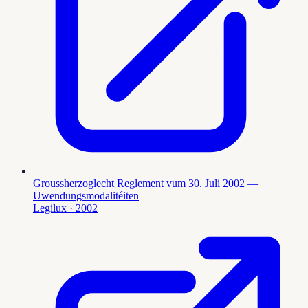
Groussherzoglecht Reglement vum 30. Juli 2002 —
Uwendungsmodalitéiten
Legilux
· 2002