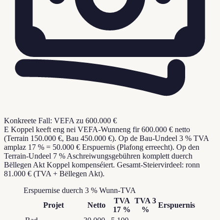
Konkreete Fall: VEFA zu 600.000 €
E Koppel keeft eng nei VEFA-Wunneng fir 600.000 € netto
(Terrain 150.000 €, Bau 450.000 €). Op de Bau-Undeel 3 % TVA
amplaz 17 % = 50.000 € Erspuernis (Plafong erreecht). Op den
Terrain-Undeel 7 % Aschreiwungsgebühren komplett duerch
Bëllegen Akt Koppel kompenséiert. Gesamt-Steiervirdeel: ronn
81.000 € (TVA + Bëllegen Akt).
Erspuernise duerch 3 % Wunn-TVA
TVA
TVA 3
Projet
Netto
Erspuernis
17 %
%