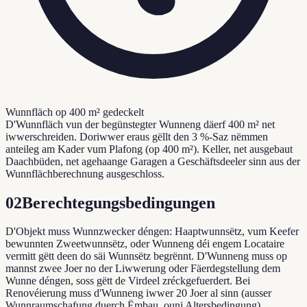
Wunnfläch op 400 m² gedeckelt
D'Wunnfläch vun der begünstegter Wunneng däerf 400 m² net
iwwerschreiden. Doriwwer eraus gëllt den 3 %-Saz nëmmen
anteileg am Kader vum Plafong (op 400 m²). Keller, net ausgebaut
Daachbüden, net agehaange Garagen a Geschäftsdeeler sinn aus der
Wunnflächberechnung ausgeschloss.
02
Berechtegungsbedingungen
D'Objekt muss Wunnzwecker déngen: Haaptwunnsëtz, vum Keefer
bewunnten Zweetwunnsëtz, oder Wunneng déi engem Locataire
vermitt gëtt deen do säi Wunnsëtz begrënnt. D'Wunneng muss op
mannst zwee Joer no der Liwwerung oder Fäerdegstellung dem
Wunne déngen, soss gëtt de Virdeel zréckgefuerdert. Bei
Renovéierung muss d'Wunneng iwwer 20 Joer al sinn (ausser
Wunnraumschafung duerch Ëmbau, ouni Altersbedingung).