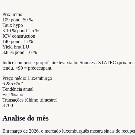
Prix immo
109
pond. 50 %
Taux hypo
3.10
%
pond. 25 %
ICV construction
140
pond. 15 %
Yield brut LU
3.8
%
pond. 10 %
Indice composite propriétaire tevaxia.lu. Sources : STATEC (prix imm
tendu, <90 = préoccupant.
Preço médio Luxemburgo
6 285 €
/m²
Tendência anual
+2,1%/
ano
Transações (último trimestre)
3 700
Análise do mês
Em março de 2026, o mercado luxemburguês mostra sinais de recuper