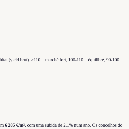
tat (yield brut). >110 = marché fort, 100-110 = équilibré, 90-100 =
 em
6 285 €
/m²
, com uma subida de 2,1% num ano. Os concelhos do