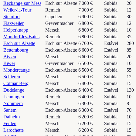
Reckange-sur-Mess
Esch-sur-Alzette
7 000 €
Subida
20
Weiler-la-Tour
Remich
7 000 €
Subida
12
Steinfort
Capellen
6 900 €
Subida
30
Flaxweiler
Grevenmacher
6 800 €
Subida
12
Helperknapp
Mersch
6 800 €
Subida
10
Mondorf-les-Bains
Remich
6 800 €
Subida
35
Esch-sur-Alzette
Esch-sur-Alzette
6 700 €
Estável
280
Bettembourg
Esch-sur-Alzette
6 600 €
Estável
85
Bissen
Mersch
6 600 €
Subida
20
Biwer
Grevenmacher
6 500 €
Subida
10
Mondercange
Esch-sur-Alzette
6 500 €
Subida
55
Schieren
Mersch
6 500 €
Subida
12
Colmar-Berg
Mersch
6 400 €
Subida
15
Dudelange
Esch-sur-Alzette
6 400 €
Estável
130
Lenningen
Remich
6 400 €
Subida
10
Nommern
Mersch
6 300 €
Subida
8
Sanem
Esch-sur-Alzette
6 300 €
Estável
70
Dalheim
Remich
6 200 €
Subida
10
Feulen
Mersch
6 200 €
Subida
15
Larochette
Mersch
6 200 €
Subida
15