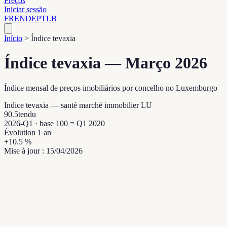
Preços
Iniciar sessão
FR
EN
DE
PT
LB
Início
>
Índice tevaxia
Índice tevaxia — Março 2026
Índice mensal de preços imobiliários por concelho no Luxemburgo
Indice tevaxia — santé marché immobilier LU
90.5
tendu
2026-Q1
· base 100 = Q1 2020
Évolution 1 an
+
10.5
%
Mise à jour :
15/04/2026