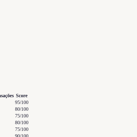
sações
Score
95
/100
80
/100
75
/100
80
/100
75
/100
90
/100