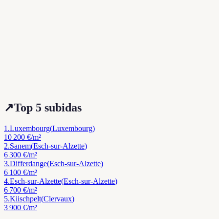
↗
Top 5 subidas
1
.
Luxembourg
(
Luxembourg
)
10 200 €
/m²
2
.
Sanem
(
Esch-sur-Alzette
)
6 300 €
/m²
3
.
Differdange
(
Esch-sur-Alzette
)
6 100 €
/m²
4
.
Esch-sur-Alzette
(
Esch-sur-Alzette
)
6 700 €
/m²
5
.
Kiischpelt
(
Clervaux
)
3 900 €
/m²