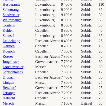
Hesperange
Luxembourg
9 400 €
Subida
110
Schuttrange
Luxembourg
9 200 €
Subida
35
Sandweiler
Luxembourg
9 100 €
Subida
30
Walferdange
Luxembourg
8 900 €
Subida
65
Contern
Luxembourg
8 800 €
Subida
30
Kehlen
Capellen
8 800 €
Subida
40
Steinsel
Luxembourg
8 600 €
Subida
35
Leudelange
Esch-sur-Alzette
8 400 €
Subida
25
Garnich
Capellen
8 200 €
Subida
15
Koerich
Capellen
7 800 €
Subida
20
Roeser
Esch-sur-Alzette
7 800 €
Subida
40
Junglinster
Grevenmacher
7 700 €
Subida
60
Lorentzweiler
Mersch
7 500 €
Subida
30
Septfontaines
Capellen
7 500 €
Subida
12
Dippach
Esch-sur-Alzette
7 400 €
Subida
30
Lintgen
Mersch
7 300 €
Subida
25
Betzdorf
Grevenmacher
7 200 €
Subida
25
Frisange
Esch-sur-Alzette
7 200 €
Subida
25
Habscht
Capellen
7 200 €
Subida
20
Mersch
Mersch
7 100 €
Estável
55