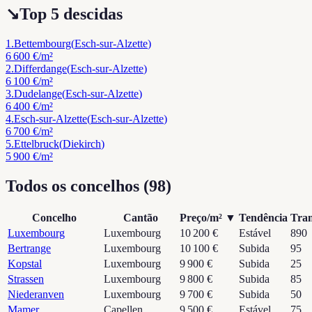
↘
Top 5 descidas
1
.
Bettembourg
(
Esch-sur-Alzette
)
6 600 €
/m²
2
.
Differdange
(
Esch-sur-Alzette
)
6 100 €
/m²
3
.
Dudelange
(
Esch-sur-Alzette
)
6 400 €
/m²
4
.
Esch-sur-Alzette
(
Esch-sur-Alzette
)
6 700 €
/m²
5
.
Ettelbruck
(
Diekirch
)
5 900 €
/m²
Todos os concelhos (98)
Concelho
Cantão
Preço/m²
▼
Tendência
Tran
Luxembourg
Luxembourg
10 200 €
Estável
890
Bertrange
Luxembourg
10 100 €
Subida
95
Kopstal
Luxembourg
9 900 €
Subida
25
Strassen
Luxembourg
9 800 €
Subida
85
Niederanven
Luxembourg
9 700 €
Subida
50
Mamer
Capellen
9 500 €
Estável
75